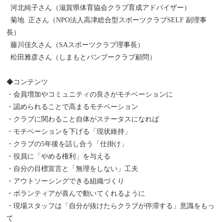
河北純子さん（滋賀県体育協会クラブ育成アドバイザー）
菊地 正さん（NPO法人高津総合型スポーツクラブSELF 副理事
長）
藤川佳久さん（SAスポーツクラブ理事長）
松田雅彦さん（しまもとバンブークラブ顧問）
◆コンテンツ
・会員増加やコミュニティの良さがモチベーションに
・認められることで高まるモチベーション
・クラブに関わること自体がステータスになれば
・モチベーションを下げる「現状維持」
・クラブの5年後を話し合う「仕掛け」
・役員に「やめる権利」を与える
・自分の目標宣言と「無理をしない」工夫
・アウトソーシングできる組織づくり
・ボランティアが喜んで動いてくれるように
・現場スタッフは「自分が抜けたらクラブが停滞する」意識をもっ
て