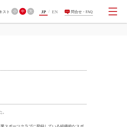
検索
小
中
大
JP
EN
問合せ・FAQ
た。
商業スポーツクラブに登録している組織的なスポ