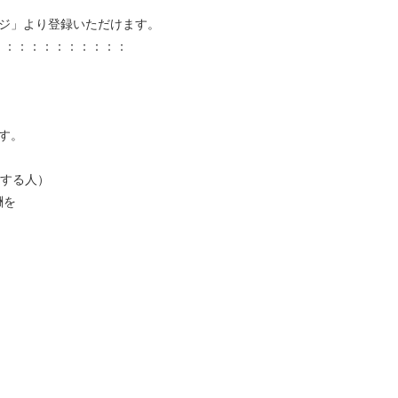
ジ」より登録いただけます。
：：：：：：：：：：：
す。
用する人）
酬を