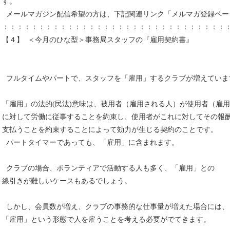
す。
メールマガジン配信希望の方は、下記関連リンク「メルマガ登録ペー
：：：：：：：：：：：：：：：：：：：：：：：：：：：：：：：
【４】 ＜今月のひな型＞事務局スタッフの『雇用契約書』
フルタイムやパートで、スタッフを「雇用」するクラブが増えていま
「雇用」の法的(民法)意味は、被用者（雇用される人）が使用者（雇
に対して労働に従事することを約束し、使用者がこれに対してその報
支払うことを約束することによって効力が生じる契約のことです。
パートタイマーであっても、「雇用」に含まれます。
クラブの場合、ボランティアで活動する人も多く、「雇用」との
線引きが難しいケースもあるでしょう。
しかし、会員数が増え、クラブの事務的な仕事量が増えた場合には、
「雇用」という形態で人を雇うことを考える必要がでてきます。