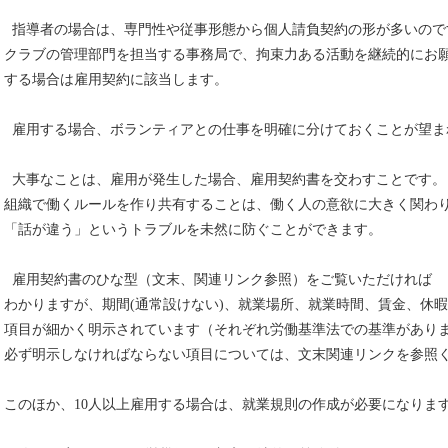
指導者の場合は、専門性や従事形態から個人請負契約の形が多いので
クラブの管理部門を担当する事務局で、拘束力ある活動を継続的にお
する場合は雇用契約に該当します。
雇用する場合、ボランティアとの仕事を明確に分けておくことが望ま
大事なことは、雇用が発生した場合、雇用契約書を交わすことです。
組織で働くルールを作り共有することは、働く人の意欲に大きく関わ
「話が違う」というトラブルを未然に防ぐことができます。
雇用契約書のひな型（文末、関連リンク参照）をご覧いただければ
わかりますが、期間(通常設けない)、就業場所、就業時間、賃金、休
項目が細かく明示されています（それぞれ労働基準法での基準があり
必ず明示しなければならない項目については、文末関連リンクを参照
このほか、10人以上雇用する場合は、就業規則の作成が必要になりま