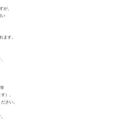
すが、
願い
れます。
り、
暇等
ます）。
ください。
す。