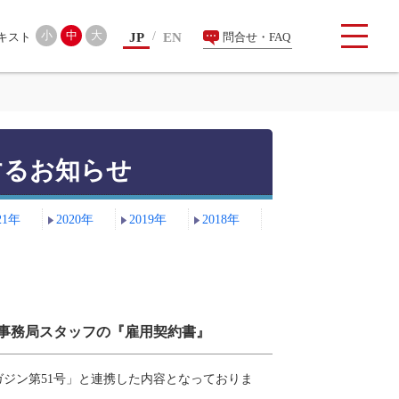
検索
小
中
大
JP
EN
問合せ・FAQ
するお知らせ
21年
2020年
2019年
2018年
 事務局スタッフの『雇用契約書』
ジン第51号」と連携した内容となっておりま