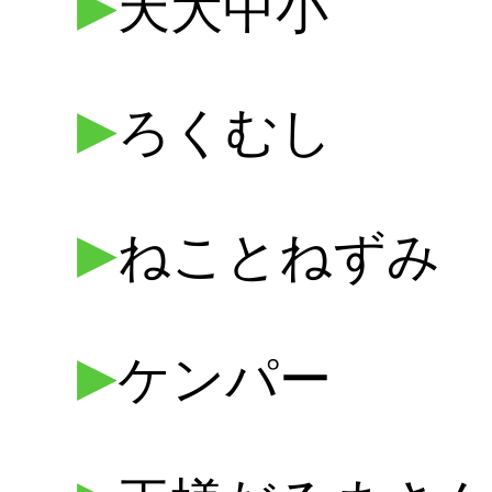
▶
天大中小
▶
ろくむし
▶
ねことねずみ
▶
ケンパー