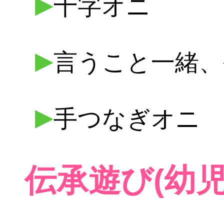
▶
十字オニ
▶
言うこと一緒、
▶
手つなぎオニ
伝承遊び(幼児