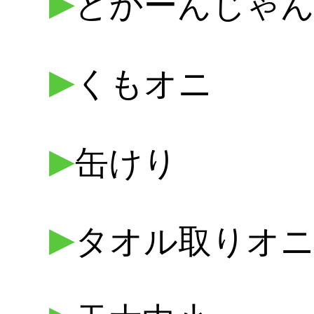
▶
どかーんじゃ
▶
くもオニ
▶
缶けり
▶
タオル取りオ