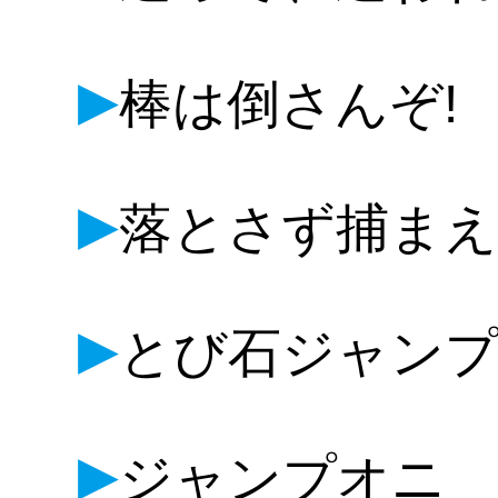
▶
棒は倒さんぞ!
▶
落とさず捕まえ
▶
とび石ジャン
▶
ジャンプオニ