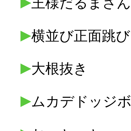
▶
王様だるまさん
▶
横並び正面跳び
▶
大根抜き
▶
ムカデドッジ